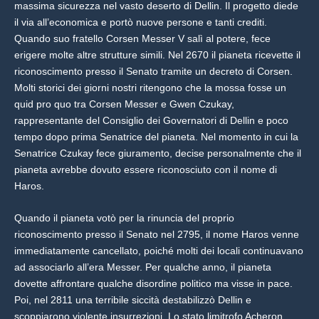
massima sicurezza nel vasto deserto di Dellin. Il progetto diede
il via all’economica e portò nuove persone e tanti crediti.
Quando suo fratello Corsen Messer V salì al potere, fece
erigere molte altre strutture simili. Nel 2670 il pianeta ricevette il
riconoscimento presso il Senato tramite un decreto di Corsen.
Molti storici dei giorni nostri ritengono che la mossa fosse un
quid pro quo tra Corsen Messer e Gwen Czukay,
rappresentante del Consiglio dei Governatori di Dellin e poco
tempo dopo prima Senatrice del pianeta. Nel momento in cui la
Senatrice Czukay fece giuramento, decise personalmente che il
pianeta avrebbe dovuto essere riconosciuto con il nome di
Haros.
Quando il pianeta votò per la rinuncia del proprio
riconoscimento presso il Senato nel 2795, il nome Haros venne
immediatamente cancellato, poiché molti dei locali continuavano
ad associarlo all’era Messer. Per qualche anno, il pianeta
dovette affrontare qualche disordine politico ma visse in pace.
Poi, nel 2811 una terribile siccità destabilizzò Dellin e
scoppiarono violente insurrezioni. Lo stato limitrofo Acheron,