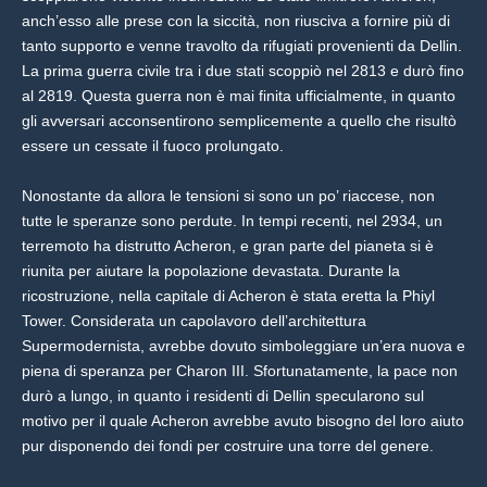
anch’esso alle prese con la siccità, non riusciva a fornire più di
tanto supporto e venne travolto da rifugiati provenienti da Dellin.
La prima guerra civile tra i due stati scoppiò nel 2813 e durò fino
al 2819. Questa guerra non è mai finita ufficialmente, in quanto
gli avversari acconsentirono semplicemente a quello che risultò
essere un cessate il fuoco prolungato.
Nonostante da allora le tensioni si sono un po’ riaccese, non
tutte le speranze sono perdute. In tempi recenti, nel 2934, un
terremoto ha distrutto Acheron, e gran parte del pianeta si è
riunita per aiutare la popolazione devastata. Durante la
ricostruzione, nella capitale di Acheron è stata eretta la Phiyl
Tower. Considerata un capolavoro dell’architettura
Supermodernista, avrebbe dovuto simboleggiare un’era nuova e
piena di speranza per Charon III. Sfortunatamente, la pace non
durò a lungo, in quanto i residenti di Dellin specularono sul
motivo per il quale Acheron avrebbe avuto bisogno del loro aiuto
pur disponendo dei fondi per costruire una torre del genere.