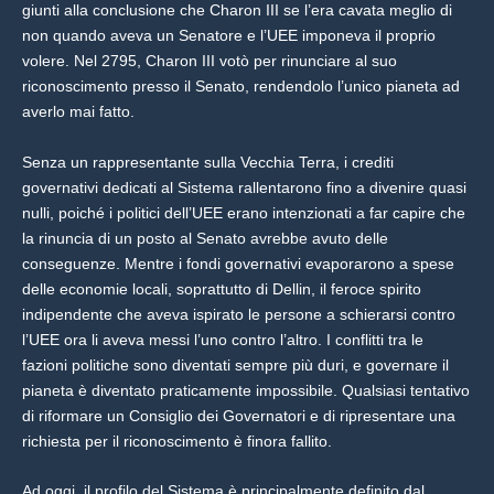
giunti alla conclusione che Charon III se l’era cavata meglio di
non quando aveva un Senatore e l’UEE imponeva il proprio
volere. Nel 2795, Charon III votò per rinunciare al suo
riconoscimento presso il Senato, rendendolo l’unico pianeta ad
averlo mai fatto.
Senza un rappresentante sulla Vecchia Terra, i crediti
governativi dedicati al Sistema rallentarono fino a divenire quasi
nulli, poiché i politici dell’UEE erano intenzionati a far capire che
la rinuncia di un posto al Senato avrebbe avuto delle
conseguenze. Mentre i fondi governativi evaporarono a spese
delle economie locali, soprattutto di Dellin, il feroce spirito
indipendente che aveva ispirato le persone a schierarsi contro
l’UEE ora li aveva messi l’uno contro l’altro. I conflitti tra le
fazioni politiche sono diventati sempre più duri, e governare il
pianeta è diventato praticamente impossibile. Qualsiasi tentativo
di riformare un Consiglio dei Governatori e di ripresentare una
richiesta per il riconoscimento è finora fallito.
Ad oggi, il profilo del Sistema è principalmente definito dal