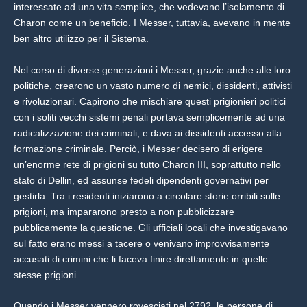
interessate ad una vita semplice, che vedevano l’isolamento di
Charon come un beneficio. I Messer, tuttavia, avevano in mente
ben altro utilizzo per il Sistema.
Nel corso di diverse generazioni i Messer, grazie anche alle loro
politiche, crearono un vasto numero di nemici, dissidenti, attivisti
e rivoluzionari. Capirono che mischiare questi prigionieri politici
con i soliti vecchi sistemi penali portava semplicemente ad una
radicalizzazione dei criminali, e dava ai dissidenti accesso alla
formazione criminale. Perciò, i Messer decisero di erigere
un’enorme rete di prigioni su tutto Charon III, soprattutto nello
stato di Dellin, ed assunse fedeli dipendenti governativi per
gestirla. Tra i residenti iniziarono a circolare storie orribili sulle
prigioni, ma impararono presto a non pubblicizzare
pubblicamente la questione. Gli ufficiali locali che investigavano
sul fatto erano messi a tacere o venivano improvvisamente
accusati di crimini che li faceva finire direttamente in quelle
stesse prigioni.
Quando i Messer vennero rovesciati nel 2792, le persone di