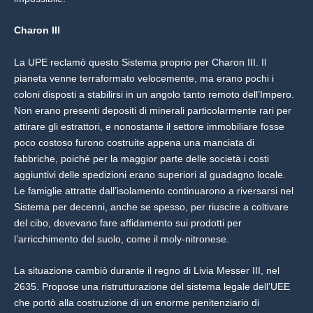
Charon III
La UPE reclamò questo Sistema proprio per Charon III. Il
pianeta venne terraformato velocemente, ma erano pochi i
coloni disposti a stabilirsi in un angolo tanto remoto dell’Impero.
Non erano presenti depositi di minerali particolarmente rari per
attirare gli estrattori, e nonostante il settore immobiliare fosse
poco costoso furono costruite appena una manciata di
fabbriche, poiché per la maggior parte delle società i costi
aggiuntivi delle spedizioni erano superiori al guadagno locale.
Le famiglie attratte dall’isolamento continuarono a riversarsi nel
Sistema per decenni, anche se spesso, per riuscire a coltivare
del cibo, dovevano fare affidamento sui prodotti per
l’arricchimento del suolo, come il moly-nitronese.
La situazione cambiò durante il regno di Livia Messer III, nel
2635. Propose una ristrutturazione del sistema legale dell’UEE
che portò alla costruzione di un enorme penitenziario di