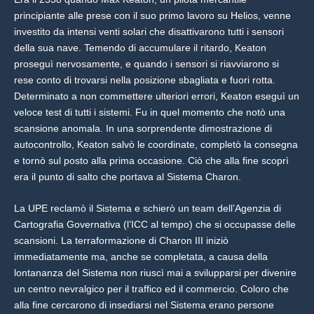
principiante alle prese con il suo primo lavoro su Helios, venne
investito da intensi venti solari che disattivarono tutti i sensori
della sua nave. Temendo di accumulare il ritardo, Keaton
proseguì nervosamente, e quando i sensori si riavviarono si
rese conto di trovarsi nella posizione sbagliata e fuori rotta.
Determinato a non commettere ulteriori errori, Keaton eseguì un
veloce test di tutti i sistemi. Fu in quel momento che notò una
scansione anomala. In una sorprendente dimostrazione di
autocontrollo, Keaton salvò le coordinate, completò la consegna
e tornò sul posto alla prima occasione. Ciò che alla fine scoprì
era il punto di salto che portava al Sistema Charon.
La UPE reclamò il Sistema e schierò un team dell’Agenzia di
Cartografia Governativa (l’ICC al tempo) che si occupasse delle
scansioni. La terraformazione di Charon III iniziò
immediatamente ma, anche se completata, a causa della
lontananza del Sistema non riuscì mai a svilupparsi per divenire
un centro nevralgico per il traffico ed il commercio. Coloro che
alla fine cercarono di insediarsi nel Sistema erano persone