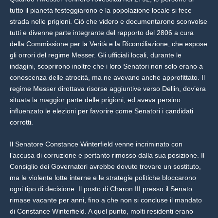
tutto il pianeta festeggiarono e la popolazione locale si fece
strada nelle prigioni. Ciò che videro e documentarono sconvolse
tutti e divenne parte integrante del rapporto del 2806 a cura
della Commissione per la Verità e la Riconciliazione, che espose
gli orrori del regime Messer. Gli ufficiali locali, durante le
indagini, scoprirono inoltre che i loro Senatori non solo erano a
conoscenza delle atrocità, ma ne avevano anche approfittato. Il
regime Messer dirottava risorse aggiuntive verso Dellin, dov’era
situata la maggior parte delle prigioni, ed aveva persino
influenzato le elezioni per favorire come Senatori i candidati
corrotti.
Il Senatore Constance Winterfield venne incriminato con
l’accusa di corruzione e pertanto rimosso dalla sua posizione. Il
Consiglio dei Governatori avrebbe dovuto trovare un sostituto,
ma le violente lotte interne e le strategie politiche bloccarono
ogni tipo di decisione. Il posto di Charon III presso il Senato
rimase vacante per anni, fino a che non si concluse il mandato
di Constance Winterfield. A quel punto, molti residenti erano