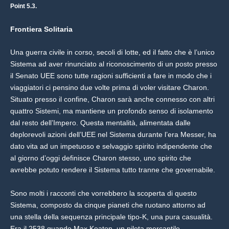
Point 5.3.
Frontiera Solitaria
Una guerra civile in corso, secoli di lotte, ed il fatto che è l’unico
Sistema ad aver rinunciato al riconoscimento di un posto presso
il Senato UEE sono tutte ragioni sufficienti a fare in modo che i
viaggiatori ci pensino due volte prima di voler visitare Charon.
Situato presso il confine, Charon sarà anche connesso con altri
quattro Sistemi, ma mantiene un profondo senso di isolamento
dal resto dell’Impero. Questa mentalità, alimentata dalle
deplorevoli azioni dell’UEE nel Sistema durante l’era Messer, ha
dato vita ad un impetuoso e selvaggio spirito indipendente che
al giorno d’oggi definisce Charon stesso, uno spirito che
avrebbe potuto rendere il Sistema tutto tranne che governabile.
Sono molti i racconti che vorrebbero la scoperta di questo
Sistema, composto da cinque pianeti che ruotano attorno ad
una stella della sequenza principale tipo-K, una pura casualità.
Era il 2538 quando Max Keaton, un pilota mercantile