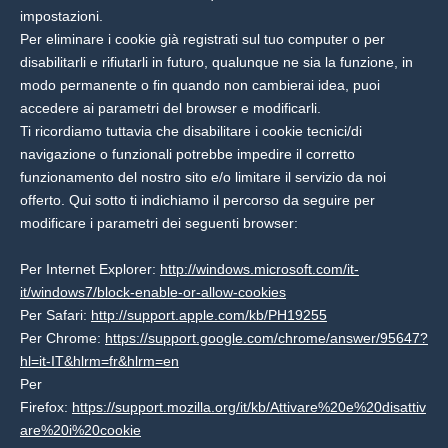
impostazioni.
Per eliminare i cookie già registrati sul tuo computer o per
disabilitarli e rifiutarli in futuro, qualunque ne sia la funzione, in
modo permanente o fin quando non cambierai idea, puoi
accedere ai parametri del browser e modificarli.
Ti ricordiamo tuttavia che disabilitare i cookie tecnici/di
navigazione o funzionali potrebbe impedire il corretto
funzionamento del nostro sito e/o limitare il servizio da noi
offerto. Qui sotto ti indichiamo il percorso da seguire per
modificare i parametri dei seguenti browser:
Per Internet Explorer:
http://windows.microsoft.com/it-
it/windows7/block-enable-or-allow-cookies
Per Safari:
http://support.apple.com/kb/PH19255
Per Chrome:
https://support.google.com/chrome/answer/95647?
hl=it-IT&hlrm=fr&hlrm=en
Per
Firefox:
https://support.mozilla.org/it/kb/Attivare%20e%20disattiv
are%20i%20cookie