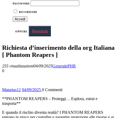
PASSWORD
RICORDAMI
Registrati
OPPURE
Richiesta d’inserimento della org Italiana
[ Phantom Reapers ]
255 visualizzazioni
04/09/2025
Generale
PHR
0
Matarius
12
04/09/2025
0
Commenti
**PHANTOM REAPERS – Proteggi… Esplora, estrai e
trasporta**
E quando il rischio diventa realtà? I PHANTOM REAPERS
entrano in gioco per custodire e garantire protezione alle risorse e ai