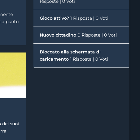
Risposte
|
0 Voti
emente
Gioco attivo?
1 Risposta
|
0 Voti
nico punto
Nuovo cittadino
0 Risposte
|
0 Voti
Bloccato alla schermata di
caricamento
1 Risposta
|
0 Voti
a dei suoi
rra