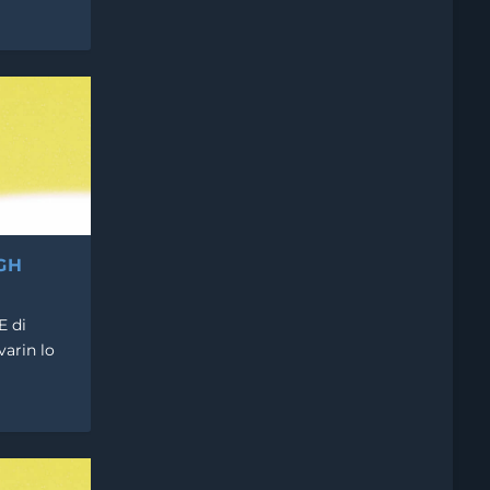
GH
E di
varin lo