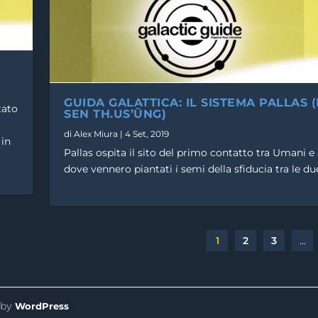
GUIDA GALATTICA: IL SISTEMA PALLAS 
tato
SEN TH.US’ŪNG)
di
Alex Miura
|
4 Set, 2019
 in
Pallas ospita il sito del primo contatto tra Umani e 
dove vennero piantati i semi della sfiducia tra le du
1
2
3
...
 by
WordPress