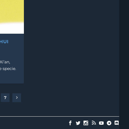
(HUI
Xi’an,
e specie.
7