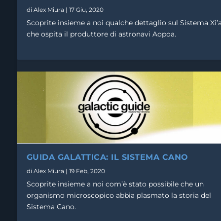
di
Alex Miura
|
17 Giu, 2020
Scoprite insieme a noi qualche dettaglio sul Sistema Xi’
che ospita il produttore di astronavi Aopoa.
GUIDA GALATTICA: IL SISTEMA HAD
GUIDA GALATTICA: IL SISTEMA CHA
GUIDA GALATTICA: IL SISTEMA KALL
GUIDA GALATTICA: IL SISTEMA CANO
Inserito da
Inserito da
Inserito da
Alex Miura
Alex Miura
Alex Miura
|
|
|
14 Ago, 2019
8 Mag, 2019
3 Apr, 2019
di
Alex Miura
|
19 Feb, 2020
Scoprite insieme a noi com’è stato possibile che un
organismo microscopico abbia plasmato la storia del
Sistema Cano.