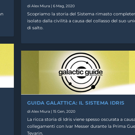
di
Alex Miura
|
6 Mag, 2020
an
Scopriamo la storia del Sistema rimasto complet
isolato dalla civilità a causa del collasso del suo u
di salto.
RIAN
RON
IS
GUIDA GALATTICA: IL SISTEMA IDRIS
di
Alex Miura
|
15 Gen, 2020
La ricca storia di Idris viene spesso oscurata a caus
collegamenti con Ivar Messer durante la Prima Gue
Tevarin.