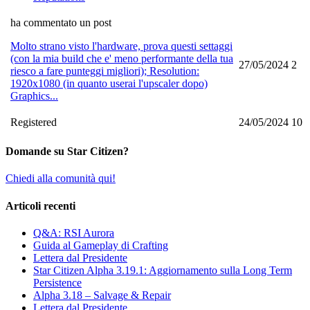
ha commentato un post
Molto strano visto l'hardware, prova questi settaggi
(con la mia build che e' meno performante della tua
27/05/2024
2
riesco a fare punteggi migliori); Resolution:
1920x1080 (in quanto userai l'upscaler dopo)
Graphics...
Registered
24/05/2024
10
Domande su Star Citizen?
Chiedi alla comunità qui!
Articoli recenti
Q&A: RSI Aurora
Guida al Gameplay di Crafting
Lettera dal Presidente
Star Citizen Alpha 3.19.1: Aggiornamento sulla Long Term
Persistence
Alpha 3.18 – Salvage & Repair
Lettera dal Presidente