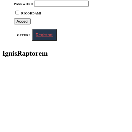
PASSWORD
RICORDAMI
Registrati
OPPURE
IgnisRaptorem