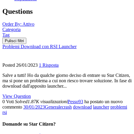
Questions
Order By:
Attivo
Categoria
Tag
Pulisci filtri
Problemi Download con RSI Launcher
Posted 26/01/2023
1 Risposta
Salve a tutti! Ho da qualche giorno deciso di entrare su Star Citizen,
ma si pone un problema a cui non riesco trovare soluzione. In fase di
download dall'apposito launcher...
View Question
0 Voti
Solved
1.87K visualizzazioni
Pesso93
ha postato un nuovo
commento
30/01/2023
Generale
crash
download
launcher
problemi
rsi
Domande su Star Citizen?