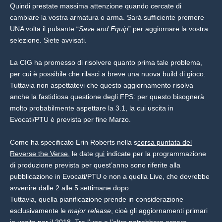
Quindi prestate massima attenzione quando cercate di
cambiare la vostra armatura o arma. Sarà sufficiente premere
UNA volta il pulsante “
Save and Equip
” per aggiornare la vostra
selezione. Siete avvisati.
La CIG ha promesso di risolvere quanto prima tale problema,
per cui è possibile che rilasci a breve una nuova build di gioco.
Tuttavia non aspettatevi che questo aggiornamento risolva
anche la fastidiosa questione degli FPS: per questo bisognerà
molto probabilmente aspettare la 3.1, la cui uscita in
Evocati/PTU è prevista per fine Marzo.
Come ha specificato Erin Roberts nella s
corsa puntata del
Reverse the Verse
, le date
qui
indicate per la programmazione
di produzione prevista per quest’anno sono riferite alla
pubblicazione in Evocati/PTU e non a quella Live, che dovrebbe
avvenire dalle 2 alle 5 settimane dopo.
Tuttavia, quella pianificazione prende in considerazione
esclusivamente le
major release
, cioè gli aggiornamenti primari
in uscita per il 2018. Tra l’uno e l’altro potrebbero essere