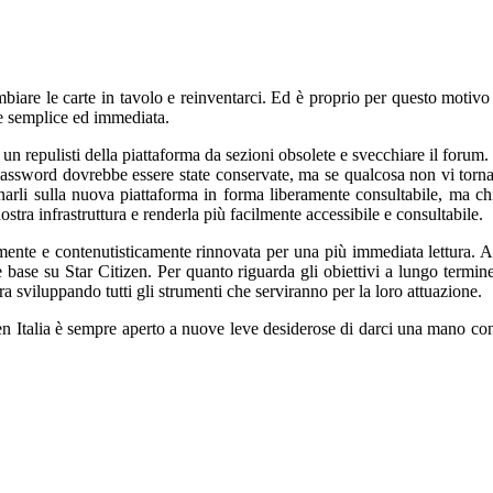
mbiare le carte in tavolo e reinventarci. Ed è proprio per questo motivo 
e semplice ed immediata.
un repulisti della piattaforma da sezioni obsolete e svecchiare il forum.
 le password dovrebbe essere state conservate, ma se qualcosa non vi tor
stinarli sulla nuova piattaforma in forma liberamente consultabile, ma
stra infrastruttura e renderla più facilmente accessibile e consultabile.
mente e contenutisticamente rinnovata per una più immediata lettura. A 
 base su Star Citizen. Per quanto riguarda gli obiettivi a lungo term
 sviluppando tutti gli strumenti che serviranno per la loro attuazione.
n Italia è sempre aperto a nuove leve desiderose di darci una mano con 