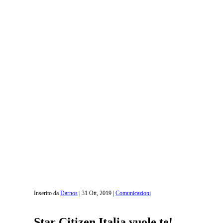
Inserito da
Darnos
|
31 Ott, 2019
|
Comunicazioni
Star Citizen Italia vuole te!