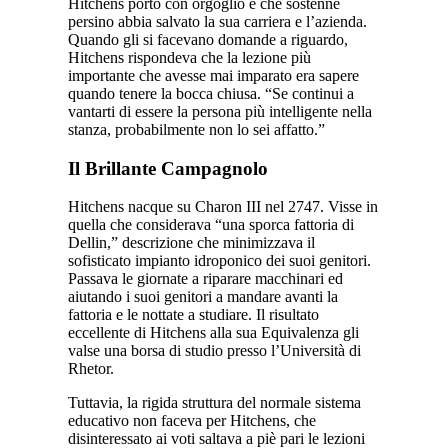
Hitchens portò con orgoglio e che sostenne
persino abbia salvato la sua carriera e l’azienda.
Quando gli si facevano domande a riguardo,
Hitchens rispondeva che la lezione più
importante che avesse mai imparato era sapere
quando tenere la bocca chiusa. “Se continui a
vantarti di essere la persona più intelligente nella
stanza, probabilmente non lo sei affatto.”
Il Brillante Campagnolo
Hitchens nacque su Charon III nel 2747. Visse in
quella che considerava “una sporca fattoria di
Dellin,” descrizione che minimizzava il
sofisticato impianto idroponico dei suoi genitori.
Passava le giornate a riparare macchinari ed
aiutando i suoi genitori a mandare avanti la
fattoria e le nottate a studiare. Il risultato
eccellente di Hitchens alla sua Equivalenza gli
valse una borsa di studio presso l’Università di
Rhetor.
Tuttavia, la rigida struttura del normale sistema
educativo non faceva per Hitchens, che
disinteressato ai voti saltava a piè pari le lezioni