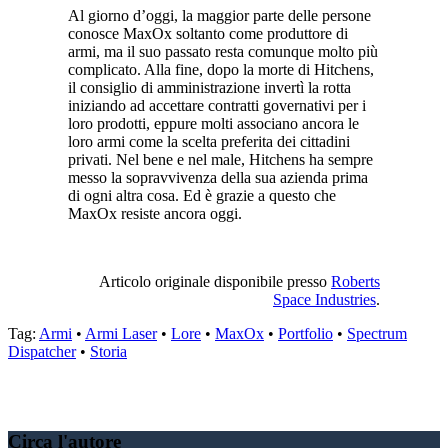
Al giorno d’oggi, la maggior parte delle persone
conosce MaxOx soltanto come produttore di
armi, ma il suo passato resta comunque molto più
complicato. Alla fine, dopo la morte di Hitchens,
il consiglio di amministrazione invertì la rotta
iniziando ad accettare contratti governativi per i
loro prodotti, eppure molti associano ancora le
loro armi come la scelta preferita dei cittadini
privati. Nel bene e nel male, Hitchens ha sempre
messo la sopravvivenza della sua azienda prima
di ogni altra cosa. Ed è grazie a questo che
MaxOx resiste ancora oggi.
Articolo originale disponibile presso
Roberts
Space Industries
.
Tag:
Armi
•
Armi Laser
•
Lore
•
MaxOx
•
Portfolio
•
Spectrum
Dispatcher
•
Storia
Condividere:
Circa l'autore