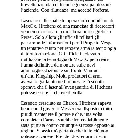
brevetti aziendali e di conseguenza paralizzare
l’azienda. Con riluttanza, ma accettò l’offerta.
Lasciatosi alle spalle le operazioni quotidiane di
MaxOx, Hitchens ed una manciata di ricercatori
vennero ricollocati in un laboratorio segreto su
Persei. Solo allora gli ufficiali militari gli
passarono le informazioni per il Progetto Vespa,
un tentativo fallito per rendere arma la tecnologia
di terraformazione. Gli ufficiali volevano
riutilizzare la tecnologia di MaxOx per creare
l’arma definitiva da montare sulle navi
ammiraglie stazionate sul fronte Vanduul –
un’anti Kingship. Molti produttori di armi
avevano già fallito nell’impresa e l’esercito
sperava che il laser all’avanguardia di Hitchens
potesse essere la chiave di volta.
Essendo cresciuto su Charon, Hitchens sapeva
bene che il governo Messer era disposto a tutto
pur di mantenere il potere e che, una volta
completata l’arma, sarebbe irrimediabilmente
stata puntata contro chiunque si fosse opposto al
regime. Si assicurò pertanto che tutto ciò non
potesse accadere. Prendendosi enormi rischi