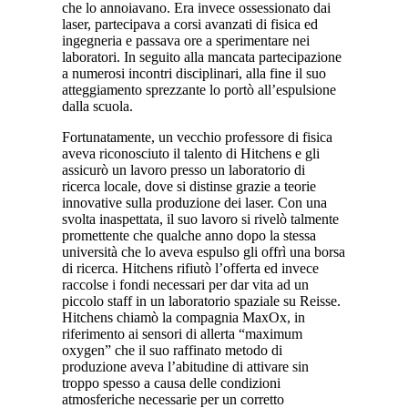
che lo annoiavano. Era invece ossessionato dai
laser, partecipava a corsi avanzati di fisica ed
ingegneria e passava ore a sperimentare nei
laboratori. In seguito alla mancata partecipazione
a numerosi incontri disciplinari, alla fine il suo
atteggiamento sprezzante lo portò all’espulsione
dalla scuola.
Fortunatamente, un vecchio professore di fisica
aveva riconosciuto il talento di Hitchens e gli
assicurò un lavoro presso un laboratorio di
ricerca locale, dove si distinse grazie a teorie
innovative sulla produzione dei laser. Con una
svolta inaspettata, il suo lavoro si rivelò talmente
promettente che qualche anno dopo la stessa
università che lo aveva espulso gli offrì una borsa
di ricerca. Hitchens rifiutò l’offerta ed invece
raccolse i fondi necessari per dar vita ad un
piccolo staff in un laboratorio spaziale su Reisse.
Hitchens chiamò la compagnia MaxOx, in
riferimento ai sensori di allerta “maximum
oxygen” che il suo raffinato metodo di
produzione aveva l’abitudine di attivare sin
troppo spesso a causa delle condizioni
atmosferiche necessarie per un corretto