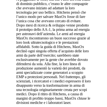
di dominio pubblico, c’erano le altre compagnie
che avevano iniziato ad adattare la loro
tecnologia per uso bellico. Hitchens pensò che
l’unico modo per salvare MaxOx fosse di fare
l’unica cosa che avevano cercato di evitare.
Dopo mesi di ricerca & sviluppo venne prodotto
il prototipo dello AA-1, la prima arma ad energia
per astronavi dell’azienda. Le armi ad energia
MaxOx riscontrarono un buon successo grazie al
loro look ultratecnologico e le prestazioni
affidabili. Sotto la guida di Hitchens, MaxOx
declinò ogni singola offerta d’acquisto delle loro
armi da parte dell’esercito; sarebbero state
esclusivamente per la gente che avrebbe dovuto
difendersi da sola. Alla fine, la loro linea di
produzione aumentò la varietà dei prodotti, da
armi specializzate come generatori a scoppio
EMP a protezioni personali. Nel frattempo, gli
scienziati, i ricercatori e i medici espressero il loro
disappunto verso la trasformazione in arma di
una tecnologia originariamente creata per scopi
medici. Dopo il ritiro di Hitchens, a causa di
margini di profitto troppo bassi, MaxOx chiuse le
divisioni mediche e i laboratori laser.