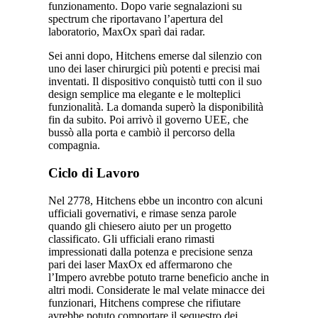
funzionamento. Dopo varie segnalazioni su
spectrum che riportavano l’apertura del
laboratorio, MaxOx sparì dai radar.
Sei anni dopo, Hitchens emerse dal silenzio con
uno dei laser chirurgici più potenti e precisi mai
inventati. Il dispositivo conquistò tutti con il suo
design semplice ma elegante e le molteplici
funzionalità. La domanda superò la disponibilità
fin da subito. Poi arrivò il governo UEE, che
bussò alla porta e cambiò il percorso della
compagnia.
Ciclo di Lavoro
Nel 2778, Hitchens ebbe un incontro con alcuni
ufficiali governativi, e rimase senza parole
quando gli chiesero aiuto per un progetto
classificato. Gli ufficiali erano rimasti
impressionati dalla potenza e precisione senza
pari dei laser MaxOx ed affermarono che
l’Impero avrebbe potuto trarne beneficio anche in
altri modi. Considerate le mal velate minacce dei
funzionari, Hitchens comprese che rifiutare
avrebbe potuto comportare il sequestro dei