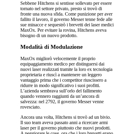
Sebbene Hitchens si sentisse sollevato per essere
tornato nel settore privato, presto si trovò di
fronte una nuova sfida. Come punizione per aver
fallito il lavoro, il governo Messer tenne fede alle
sue minacce e sequestrò i brevetti dei laser medici
MaxOx. Per evitare la rovina, Hitchens aveva
bisogno di un nuovo prodotto.
Modalità di Modulazione
MaxOx migliorò velocemente il proprio
equipaggiamento medico per distinguersi dai
nuovi laser realizzati tramite la loro ex tecnologia
proprietaria e riuscì a mantenere un leggero
vantaggio prima che i competitor riuscissero a
ridurre in modo significativo i suoi profitti.
L’azienda sembrava sull’orlo del fallimento
quando vennero raggiunti da un’ancora di
salvezza: nel 2792, il governo Messer venne
rovesciato.
Ancora una volta, Hitchens si trovò ad un bivio.
Il suo team aveva passato anni a ricercare armi
laser per il governo piuttosto che nuovi prodotti.
A peggiorare le cose, ora che i loro brevetti erano