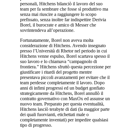
personali, Hitchens bilanciò il lavoro del suo
team per fa sembrare che fosse sì produttivo ma
senza mai riuscire a raggiungere lo scopo
prefissato, senza inoltre far indispettire Derivia
Borel, il burocrate e amico di Messer che
sovrintendeva all’operazione.
Fortunatamente, Borel non aveva molta
considerazione di Hitchens. Avendo insegnato
presso l’Università di Rhetor nel periodo in cui
Hitchens venne espulso, Borel scartava spesso il
suo lavoro e lo chiamava “campagnolo di
frontiera.” Hitchens sfruttò questa percezione per
giustificare i ritardi del progetto mentre
presentava piccoli avanzamenti per evitare che il
team perdesse completamente il lavoro. Dopo
anni di infimi progressi ed un budget gonfiato
strategicamente da Hitchens, Borel annullò il
contratto governativo con MaxOx ed assunse un
nuovo team. Preparato per questa eventualità,
Hitchens lasciò terabyte di dati (la maggior parte
dei quali fuorvianti, etichettati male o
completamente inventati) per impedire qualsiasi
tipo di progresso.