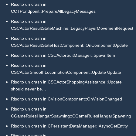
Risolto un crash in
CCTPEndpoint::PrepareAllLegacyMessages
Risolto un crash in
CSCActorResultStateMachine::LegacyPlayerMovementRequest
Risolto un crash in
CSCActorResultStateHostComponent::OnComponentUpdate
Risolto un crash in CSCActorSuitManager::SpawnItem
Risolto un crash in
CSCActorSmoothLocomotionComponent::Update Update
Risolto un crash in CSCActorShoppingAssistance::Update
should never be…
Risolto un crash in CVisionComponent::OnVisionChanged
Risolto un crash in
CGameRulesHangarSpawning::CGameRulesHangarSpawning
Risolto un crash in CPersistentDataManager::AsyncGetEntity
Risolto un crash in