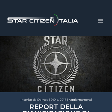
Inserito da
Darnos
|
9 Dic, 2017
|
Aggiornamenti
REPORT DELLA