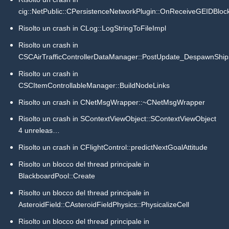
cig::NetPublic::CPersistenceNetworkPlugin::OnReceiveGEIDBloc
Risolto un crash in CLog::LogStringToFileImpl
Risolto un crash in
CSCAirTrafficControllerDataManager::PostUpdate_DespawnShip
Risolto un crash in
CSCItemControllableManager::BuildNodeLinks
Risolto un crash in CNetMsgWrapper::~CNetMsgWrapper
Risolto un crash in SContextViewObject::SContextViewObject
4 unreleas…
Risolto un crash in CFlightControl::predictNextGoalAttitude
Risolto un blocco del thread principale in
BlackboardPool::Create
Risolto un blocco del thread principale in
AsteroidField::CAsteroidFieldPhysics::PhysicalizeCell
Risolto un blocco del thread principale in