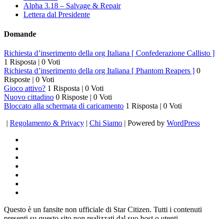
Alpha 3.18 – Salvage & Repair
Lettera dal Presidente
Domande
Richiesta d’inserimento della org Italiana [ Confederazione Callisto ]
1 Risposta
|
0 Voti
Richiesta d’inserimento della org Italiana [ Phantom Reapers ]
0
Risposte
|
0 Voti
Gioco attivo?
1 Risposta
|
0 Voti
Nuovo cittadino
0 Risposte
|
0 Voti
Bloccato alla schermata di caricamento
1 Risposta
|
0 Voti
|
Regolamento & Privacy
|
Chi Siamo
| Powered by
WordPress
Questo è un fansite non ufficiale di Star Citizen. Tutti i contenuti
presenti su questo sito non realizzati dal suo host o utenti