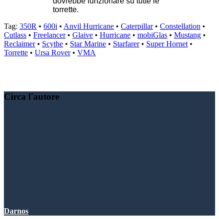
dovrebbe funzionare su tutte le
torrette.
Tag:
350R
•
600i
•
Anvil Hurricane
•
Caterpillar
•
Constellation
•
Cutlass
•
Freelancer
•
Glaive
•
Hurricane
•
mobiGlas
•
Mustang
•
Reclaimer
•
Scythe
•
Star Marine
•
Starfarer
•
Super Hornet
•
Torrette
•
Ursa Rover
•
VMA
Condividere:
Circa l'autore
Darnos