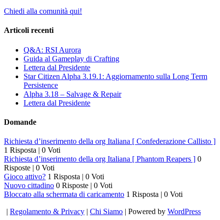
Chiedi alla comunità qui!
Articoli recenti
Q&A: RSI Aurora
Guida al Gameplay di Crafting
Lettera dal Presidente
Star Citizen Alpha 3.19.1: Aggiornamento sulla Long Term
Persistence
Alpha 3.18 – Salvage & Repair
Lettera dal Presidente
Domande
Richiesta d’inserimento della org Italiana [ Confederazione Callisto ]
1 Risposta
|
0 Voti
Richiesta d’inserimento della org Italiana [ Phantom Reapers ]
0
Risposte
|
0 Voti
Gioco attivo?
1 Risposta
|
0 Voti
Nuovo cittadino
0 Risposte
|
0 Voti
Bloccato alla schermata di caricamento
1 Risposta
|
0 Voti
|
Regolamento & Privacy
|
Chi Siamo
| Powered by
WordPress