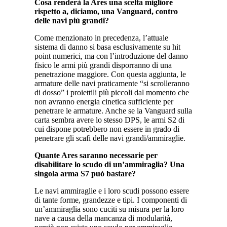
Cosa renderà la Ares una scelta migliore
rispetto a, diciamo, una Vanguard, contro
delle navi più grandi?
Come menzionato in precedenza, l’attuale
sistema di danno si basa esclusivamente su hit
point numerici, ma con l’introduzione del danno
fisico le armi più grandi disporranno di una
penetrazione maggiore. Con questa aggiunta, le
armature delle navi praticamente “si scrolleranno
di dosso” i proiettili più piccoli dal momento che
non avranno energia cinetica sufficiente per
penetrare le armature. Anche se la Vanguard sulla
carta sembra avere lo stesso DPS, le armi S2 di
cui dispone potrebbero non essere in grado di
penetrare gli scafi delle navi grandi/ammiraglie.
Quante Ares saranno necessarie per
disabilitare lo scudo di un’ammiraglia? Una
singola arma S7 può bastare?
Le navi ammiraglie e i loro scudi possono essere
di tante forme, grandezze e tipi. I componenti di
un’ammiraglia sono cuciti su misura per la loro
nave a causa della mancanza di modularità,