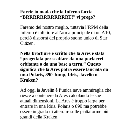
Farete in modo che la Inferno faccia
“BRRRRRRRRRRRRT!” vi prego?
Faremo del nostro meglio, tuttavia l’RPM della
Inferno è inferiore all’arma principale di un A10,
perciò disporrà del proprio suono unico di Star
Citizen.
Nella brochure è scritto che la Ares è stata
“progettata per scattare da una portaerei
orbitante o da una base a terra.” Questo
significa che la Ares potrà essere lanciata da
una Polaris, 890 Jump, Idris, Javelin o
Kraken?
Ad oggi la Javelin è l’unica nave ammiraglia che
riesce a contenere la Ares calcolando le sue
attuali dimensioni. La Ares è troppo larga per
entrare in una Idris, Polaris o 890 ma potrebbe
essere in grado di atterrare sulle piattaforme più
grandi della Kraken.