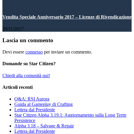
Vendita Speciale Anniversario 2017 – Licenze di Rivendicazione
29/11/2017
Lascia un commento
Devi essere
connesso
per inviare un commento.
Domande su Star Citizen?
Chiedi alla comunità qui!
Articoli recenti
Q&A: RSI Aurora
Guida al Gameplay di Crafting
Lettera dal Presidente
Star Citizen Alpha 3.19.1: Aggiornamento sulla Long Term
Persistence
Alpha 3.18 – Salvage & Repair
Lettera dal Presidente