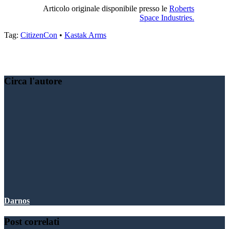
Articolo originale disponibile presso le
Roberts
Space Industries.
Tag:
CitizenCon
•
Kastak Arms
Condividere:
Circa l'autore
Darnos
Post correlati