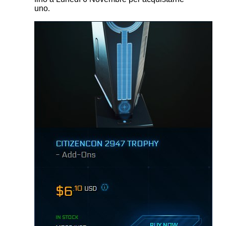
uno
.