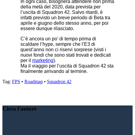
In ogni caso, bisognerà attendere non prima
della metà del 2020, data prevista per
l’uscita di Squadron 42. Salvo ritardi, è
infatti previsto un breve periodo di Beta tra
aprile e giugno dello stesso anno, per poi
essere dunque rilasciato.
C’è ancora un po’ di tempo prima di
scaldare l’hype, sempre che l’E3 di
quest’anno non ci riservi sorprese (visti i
nuovi fondi che sono stati trovati e dedicati
per il
marketing
)
.
Ma il viaggio per l’uscita di Squadron 42 sta
finalmente arrivando al termine.
Tag:
FPS
•
Roadmap
•
Squadron 42
Condividere:
Circa l'autore