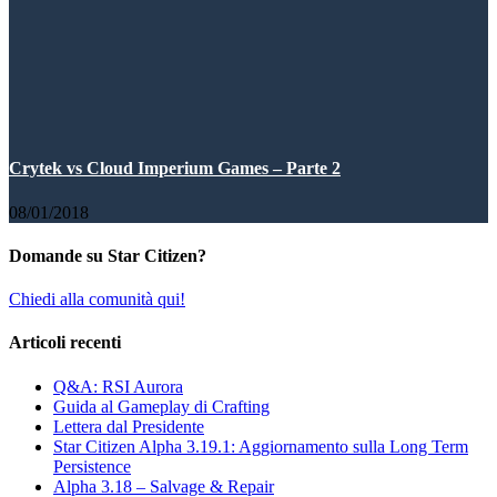
Crytek vs Cloud Imperium Games – Parte 2
08/01/2018
Domande su Star Citizen?
Chiedi alla comunità qui!
Articoli recenti
Q&A: RSI Aurora
Guida al Gameplay di Crafting
Lettera dal Presidente
Star Citizen Alpha 3.19.1: Aggiornamento sulla Long Term
Persistence
Alpha 3.18 – Salvage & Repair