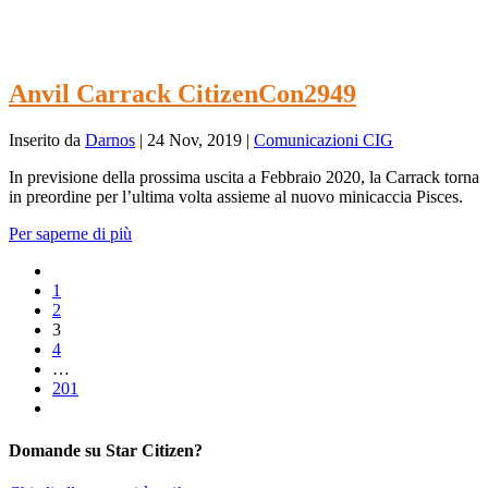
Anvil Carrack CitizenCon2949
Inserito da
Darnos
|
24 Nov, 2019
|
Comunicazioni CIG
In previsione della prossima uscita a Febbraio 2020, la Carrack torna
in preordine per l’ultima volta assieme al nuovo minicaccia Pisces.
Per saperne di più
1
2
3
4
…
201
Domande su Star Citizen?