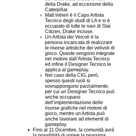
della Drake, ad eccezione della
Caterpillar.
Matt Intrieri è il Capo Artista
Tecnico degli studi di LA e si è
occupato di tutte le navi di Star
Citizen, Drake incluse.
Un Artista dei Veicoli è la
persona incaricata di realizzare
le risorse artistiche dei velivoli di
gioco. Queste vengono integrate
nel motore dall’Artista Tecnico
ed infine il Designer Tecnico le
applica al gameplay.
Nel caso della CIG, però,
spesso questi ruoli si
sovrappongono parzialmente,
per cui un Designer Tecnico può
anche occuparsi
dell’implementazione delle
risorse grafiche nel motore di
gioco, mentre un Artista può
anche lavorare ad elementi di
gameplay.
Fino al 11 Dicembre, la comunità avrà
la possibilità di votare la prossima