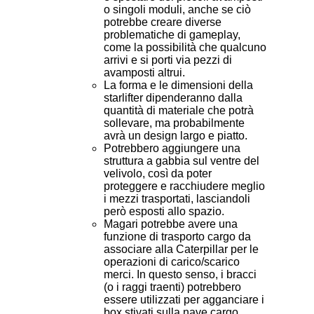
o singoli moduli, anche se ciò
potrebbe creare diverse
problematiche di gameplay,
come la possibilità che qualcuno
arrivi e si porti via pezzi di
avamposti altrui.
La forma e le dimensioni della
starlifter dipenderanno dalla
quantità di materiale che potrà
sollevare, ma probabilmente
avrà un design largo e piatto.
Potrebbero aggiungere una
struttura a gabbia sul ventre del
velivolo, così da poter
proteggere e racchiudere meglio
i mezzi trasportati, lasciandoli
però esposti allo spazio.
Magari potrebbe avere una
funzione di trasporto cargo da
associare alla Caterpillar per le
operazioni di carico/scarico
merci. In questo senso, i bracci
(o i raggi traenti) potrebbero
essere utilizzati per agganciare i
box stivati sulla nave cargo