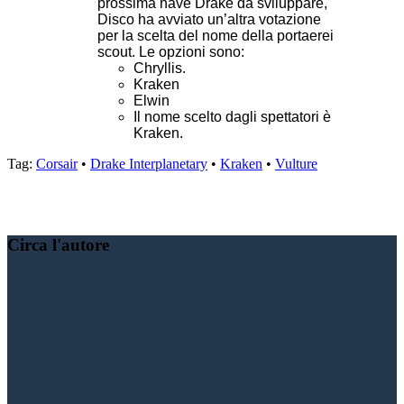
prossima nave Drake da sviluppare,
Disco ha avviato un’altra votazione
per la scelta del nome della portaerei
scout. Le opzioni sono:
Chryllis.
Kraken
Elwin
Il nome scelto dagli spettatori è
Kraken.
Tag:
Corsair
•
Drake Interplanetary
•
Kraken
•
Vulture
Condividere:
Circa l'autore