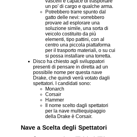
vascelli e capace di trasportare
un po’ di cargo e qualche arma.
Potrebbero trarre spunto dal
gatto delle nevi: vorrebbero
provare ad esplorare una
soluzione simile, una sorta di
veicolo costituito da più
elementi, tipo pattini, con al
centro una piccola piattaforma
per il trasporto materiali, o su cui
si possa installare una torretta.
Disco ha chiesto agli sviluppatori
presenti di pensare in diretta ad un
possibile nome per questa nave
Drake, che quindi verrà votato dagli
spettatori. I candidati sono:
Monarch
Corsair
Hammer
Il nome scelto dagli spettatori
per la nave multiequipaggio
della Drake è Corsair.
Nave a Scelta degli Spettatori