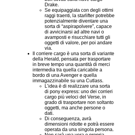
Drake.
Se equipaggiata con degli ottimi
raggi traenti, la starlifter potrebbe
potenzialmente diventare una
sorta di “aspirapolvere”, capace
di avvicinarsi ad altre navi o
avamposti e risucchiare tutti gli
oggetti di valore, per poi andare
via.
Il corriere cargo è una sorta di variante
della Herald, pensata per trasportare
in breve tempo una quantità di merci
intermedia tra quella caricabile a
bordo di una Avenger e quella
immagazzinabile su una Cutlass.
L’idea è di realizzare una sorta
di pony express: uno dei corrieri
cargo più veloci del Verse, in
grado di trasportare non soltanto
oggetti, ma anche persone o
dati.
Di conseguenza, avrà
dimensioni ridotte e potrà essere
operata da una singola persona.
Non sarà una vera e propria