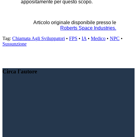
appositamente per questo scopo.
Articolo originale disponibile presso le
Roberts Space Industries.
Tag:
Chiamata Agli Sviluppatori
•
FPS
•
IA
•
Medico
•
NPC
•
Sussunzione
Condividere:
Circa l'autore