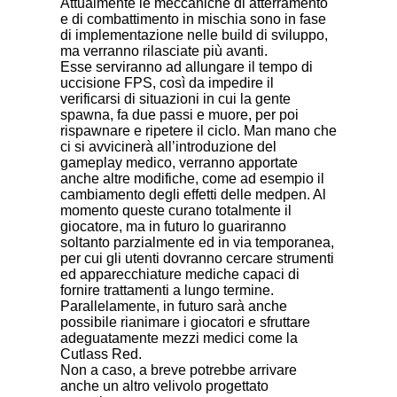
Attualmente le meccaniche di atterramento
e di combattimento in mischia sono in fase
di implementazione nelle build di sviluppo,
ma verranno rilasciate più avanti.
Esse serviranno ad allungare il tempo di
uccisione FPS, così da impedire il
verificarsi di situazioni in cui la gente
spawna, fa due passi e muore, per poi
rispawnare e ripetere il ciclo. Man mano che
ci si avvicinerà all’introduzione del
gameplay medico, verranno apportate
anche altre modifiche, come ad esempio il
cambiamento degli effetti delle medpen. Al
momento queste curano totalmente il
giocatore, ma in futuro lo guariranno
soltanto parzialmente ed in via temporanea,
per cui gli utenti dovranno cercare strumenti
ed apparecchiature mediche capaci di
fornire trattamenti a lungo termine.
Parallelamente, in futuro sarà anche
possibile rianimare i giocatori e sfruttare
adeguatamente mezzi medici come la
Cutlass Red.
Non a caso, a breve potrebbe arrivare
anche un altro velivolo progettato