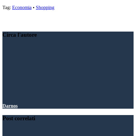
Tag:
Economia
•
Shopping
Condividere:
Circa l'autore
Darnos
Post correlati